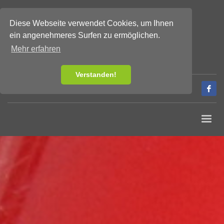
Diese Webseite verwendet Cookies, um Ihnen
ein angenehmeres Surfen zu ermöglichen.
Mehr erfahren
Verstanden!
Tel:
+43-1-907 90 00
Fax:
+43-1-20 20 101