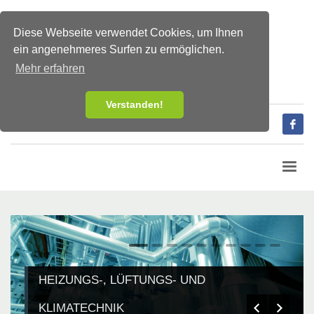
Diese Webseite verwendet Cookies, um Ihnen
ein angenehmeres Surfen zu ermöglichen.
Mehr erfahren
Verstanden!
Tel:
+43-1-907 90 00
Fax:
+43-1-20 20 101
1
2
3
4
5
6
7
8
9
10
HEIZUNGS-, LÜFTUNGS- UND
KLIMATECHNIK