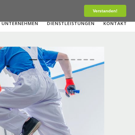
Tel:
+43-1-907 90 00
Fax:
+43-1-20 20 101
Verstanden!
UNTERNEHMEN
DIENSTLEISTUNGEN
KONTAKT
1
2
3
4
5
6
7
8
9
10